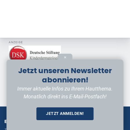
ANZEIGE
✕
Jetzt unseren Newsletter
abonnieren!
ANZEIGE
Immer aktuelle Infos zu Ihrem Hautthema.
Monatlich direkt ins E-Mail-Postfach!
JETZT ANMELDEN!
EIN ANGEBOT VON
Thomas Schwennesen Verlag, Hamburg