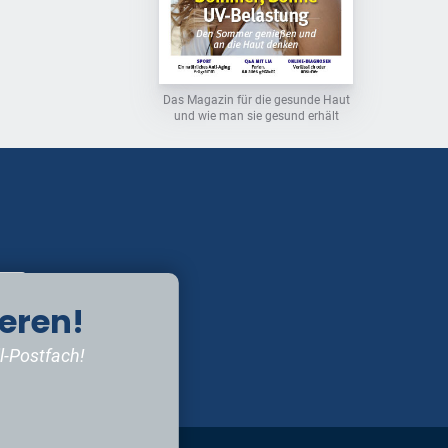
Das Magazin für die gesunde Haut
und wie man sie gesund erhält
eren!
l-Postfach!