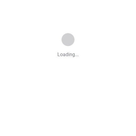
Loading...
Rosazea
Hautpraxis-Besuch
Die Behandlung von Rosazea erfordert
manchmal mehrere Hautpraxis-Besuche, da es