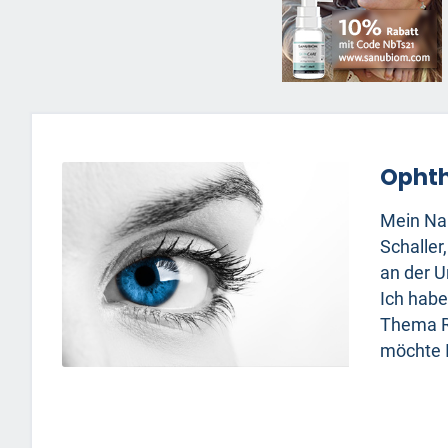
Opht
Mein Nam
Schaller
an der U
Ich hab
Thema R
möchte I