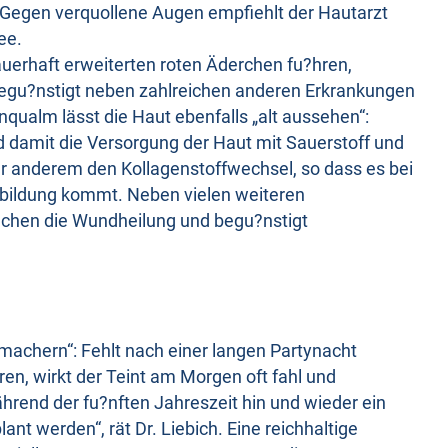
ch. Gegen verquollene Augen empfiehlt der Hautarzt
ee.
dauerhaft erweiterten roten Äderchen fu?hren,
begu?nstigt neben zahlreichen anderen Erkrankungen
nqualm lässt die Haut ebenfalls „alt aussehen“:
d damit die Versorgung der Haut mit Sauerstoff und
er anderem den Kollagenstoffwechsel, so dass es bei
nbildung kommt. Neben vielen weiteren
uchen die Wundheilung und begu?nstigt
machern“: Fehlt nach einer langen Partynacht
en, wirkt der Teint am Morgen oft fahl und
hrend der fu?nften Jahreszeit hin und wieder ein
nt werden“, rät Dr. Liebich. Eine reichhaltige