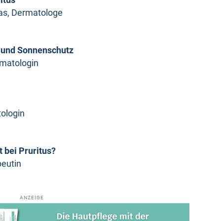
kas, Dermatologe
t und Sonnenschutz
rmatologin
tologin
 bei Pruritus?
peutin
ANZEIGE