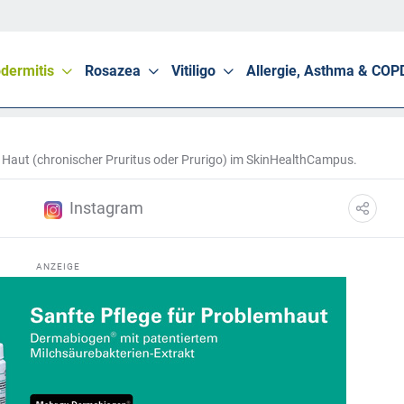
dermitis
Rosazea
Vitiligo
Allergie, Asthma & COP
 Haut (chronischer Pruritus oder Prurigo) im SkinHealthCampus.
Instagram
ANZEIGE