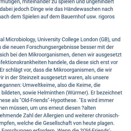
ermutigen, miteinander zu spielen und ungehindert
, dabei jedoch Dinge wie das Händewaschen nach
nach dem Spielen auf dem Bauernhof usw. rigoros
al Microbiology, University College London (GB), und
ss die neuen Forschungsergebnisse besser mit der
s sich bei den Mikroorganismen, denen wir ausgesetzt
fektionskrankheiten handele, da diese sich erst vor
. Er schlägt vor, dass die Mikroorganismen, die wir
ir in der Steinzeit ausgesetzt waren, als unsere
egannen: Umweltkeime, also die Keime, die
a bildeten, sowie Helminthen (Würmer). Er bezeichnet
ese als "Old-Friends"-Hypothese. "Es wird immer
chen müssen, um uns erneut diesen ?alten
ehmende Zahl der Allergien und weiterer chronisch-
mpfen, welche die Gesellschaft von heute plagen.
 Forschungen erfordern. Wenn die ?Old-Friends'-