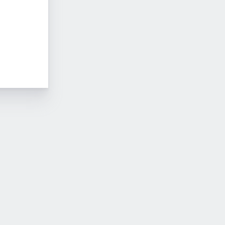
Warum in die Ferne
Zuhause den Urla
schweifen?-
verlängern
Urlaubsfeeling für
Daheimgebliebene