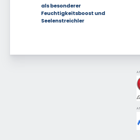
als besonderer
Feuchtigkeitsboost und
Seelenstreichler
A
A