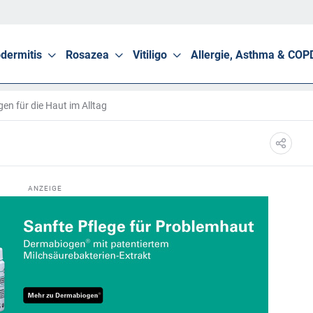
dermitis
Rosazea
Vitiligo
Allergie, Asthma & COP
en für die Haut im Alltag
ANZEIGE