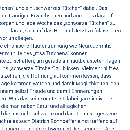
Tütchen" und ein „schwarzes Tütchen" dabei. Das
den traurigen Erwachsenen und auch uns daran, für
 sorgen und jede Woche das „schwarze Tütchen" zu
ehr daran, sich auf das Hier und Jetzt zu fokussieren
vor uns liegen.
ine chronische Hauterkrankung wie Neurodermitis
r mithilfe des „rosa Tütchens" können
te zu schaffen, um gerade an hautbelasteten Tagen
ins „schwarze Tütchen" zu blicken. Vielmehr hilft es
zu zehren, die Hoffnung aufkommen lassen, dass
 Tage kommen werden und damit Möglichkeiten, den
 einem selbst Freude und damit Erinnerungen
en. Was das sein könnte, ist dabei ganz individuell.
ür die man neben Beruf und alltäglichen
und die uns unbeschwerte und damit hautvergessene
chte es auch Dietrich Bonhoeffer einst treffend auf
e Erinnerung, desto schwerer ist die Trennung. Aber