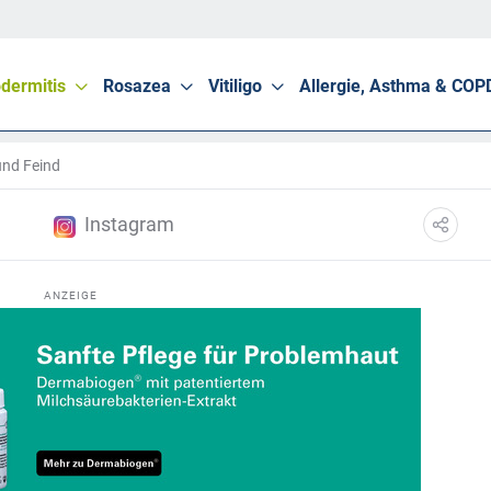
dermitis
Rosazea
Vitiligo
Allergie, Asthma & COP
und Feind
Instagram
ANZEIGE