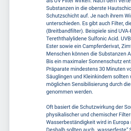
als UV Filter wirken. Nach dem Vert
Substanzen in die oberste Hautschic
Schutzschicht auf. Je nach ihrem Wi
unterschieden. Es gibt auch Filter, 
(Breitbandfilter). Beispiele sind U
Tereththalylidene Sulfonic Acid. UV
Ester sowie ein Campferderivat, Zim
Menschen können die Substanzen Al
Bis ein maximaler Sonnenschutz entst
Präparate mindestens 30 Minuten v
Säuglingen und Kleinkindern sollten
möglichen Sensibilisierung durch die
genommen werden.
Oft basiert die Schutzwirkung der S
physikalischer und chemischer Filte
Wasserbeständigkeit wird in Europa n
Deshalb sollten auch „wasserfeste