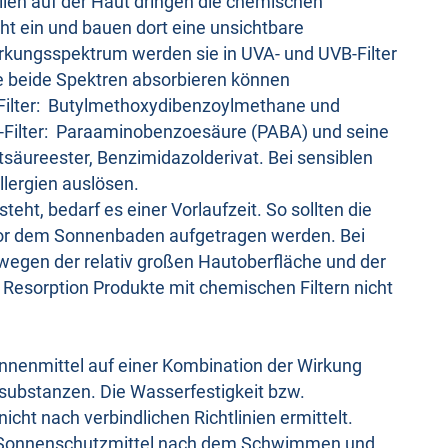
eilen auf der Haut dringen die chemischen
ht ein und bauen dort eine unsichtbare
rkungsspektrum werden sie in UVA- und UVB-Filter
die beide Spektren absorbieren können
VA-Filter: Butylmethoxydibenzoylmethane und
B-Filter: Paraaminobenzoesäure (PABA) und seine
tsäureester, Benzimidazolderivat. Bei sensiblen
lergien auslösen.
eht, bedarf es einer Vorlaufzeit. So sollten die
or dem Sonnenbaden aufgetragen werden. Bei
 wegen der relativ großen Hautoberfläche und der
 Resorption Produkte mit chemischen Filtern nicht
onnenmittel auf einer Kombination der Wirkung
rsubstanzen. Die Wasserfestigkeit bzw.
icht nach verbindlichen Richtlinien ermittelt.
“ Sonnenschutzmittel nach dem Schwimmen und