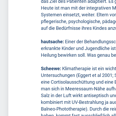
das Ziel des Patienten adaptiert. 
Heute ist man mit der integrativen 
Systemen einsetzt, weiter. Eltern vo
pflegerische, psychologische, pädag
auf die Bedürfnisse ihres Kindes an
hautsache:
Einer der Behandlungssch
erkrankte Kinder und Jugendliche ist
Heilung bewirken soll. Was genau b
Scheewe:
Klimatherapie ist ein wich
Untersuchungen (Eggert et al 2001; S
eine Cortisolausschüttung und eine
man sich in Meeressaum-Nähe aufhä
Salz in der Luft wirkt antiseptisch
kombiniert mit UV-Bestrahlung ja auc
Balneo-Phototherapie). Durch die rei
haben, kommt fast ausschließlich all