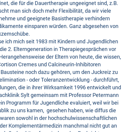
net, die für die Dauertherapie ungeeignet sind, z.B.
cht man sich doch mehr Flexibilität, da wir viele
nehme und geeignete Basistherapie verhindern
dikamente einsparen würden. Ganz abgesehen von
Ekzemschübe.
e ich mich seit 1983 mit Kindern und Jugendlichen
die 2. Elterngeneration in Therapiegesprächen vor
e Herangehensweise der Eltern von heute, die wissen,
ortison Cremes und Calcineurin-Inhibitoren
Bausteine noch dazu gehören, um den Juckreiz zu
limination - oder Toleranzentwicklung - durchführt,
ulungen, die in ihrer Wirksamkeit 1996 entwickelt und
Fachklinik Sylt gemeinsam mit Professor Petermann
n Programm für Jugendliche evaluiert, weil wir bei
blik zu uns kamen, gesehen haben, wie diffus die
waren sowohl in der hochschulwissenschaftlichen
in der Komplementärmedizin manchmal nicht gut an