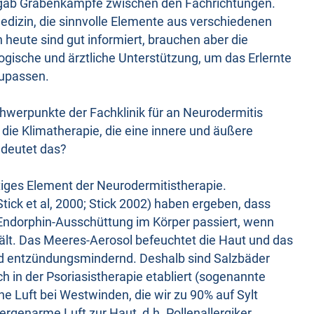
Es gab Grabenkämpfe zwischen den Fachrichtungen.
Medizin, die sinnvolle Elemente aus verschiedenen
n heute sind gut informiert, brauchen aber die
ogische und ärztliche Unterstützung, um das Erlernte
zupassen.
werpunkte der Fachklinik für an Neurodermitis
 die Klimatherapie, die eine innere und äußere
edeutet das?
tiges Element der Neurodermitistherapie.
tick et al, 2000; Stick 2002) haben ergeben, dass
 Endorphin-Ausschüttung im Körper passiert, wenn
lt. Das Meeres-Aerosol befeuchtet die Haut und das
 und entzündungsmindernd. Deshalb sind Salzbäder
h in der Psoriasistherapie etabliert (sogenannte
ne Luft bei Westwinden, die wir zu 90% auf Sylt
ergenarme Luft zur Haut, d.h. Pollenallergiker