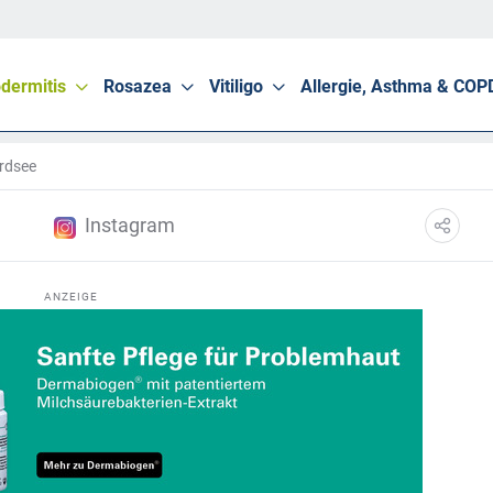
dermitis
Rosazea
Vitiligo
Allergie, Asthma & COP
rdsee
Instagram
ANZEIGE