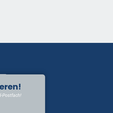
eren!
l-Postfach!