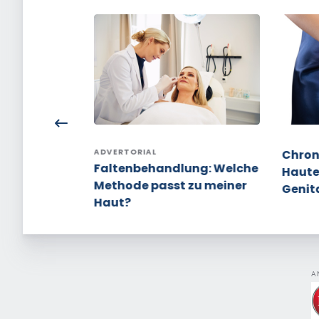
em: Aufbau
ADVERTORIAL
Chron
Faltenbehandlung: Welche
Haute
Methode passt zu meiner
Genit
Haut?
A