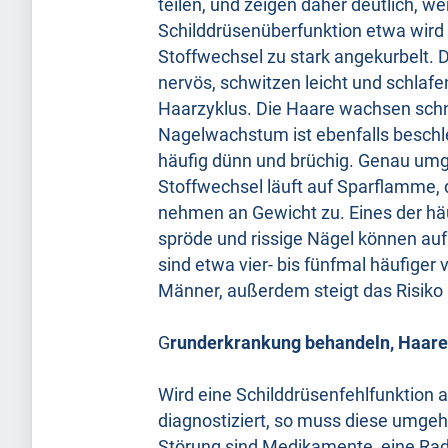
teilen, und zeigen daher deutlich, w
Schilddrüsenüberfunktion etwa wird 
Stoffwechsel zu stark angekurbelt. D
nervös, schwitzen leicht und schlafen
Haarzyklus. Die Haare wachsen schne
Nagelwachstum ist ebenfalls beschleu
häufig dünn und brüchig. Genau umge
Stoffwechsel läuft auf Sparflamme, d
nehmen an Gewicht zu. Eines der hä
spröde und rissige Nägel können auf
sind etwa vier- bis fünfmal häufiger
Männer, außerdem steigt das Risiko
G
runderkrankung behandeln, Haare
Wird eine Schilddrüsenfehlfunktion 
diagnostiziert, so muss diese umgeh
Störung sind Medikamente, eine Rad