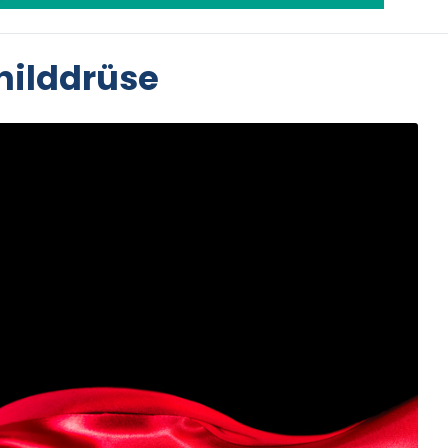
hilddrüse