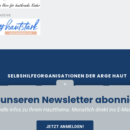
NZEIGE
SELBSHILFEORGANISATIONEN DER ARGE HAUT
✕
t unseren Newsletter abonni
elle Infos zu Ihrem Hautthema. Monatlich direkt ins E-Mai
JETZT ANMELDEN!