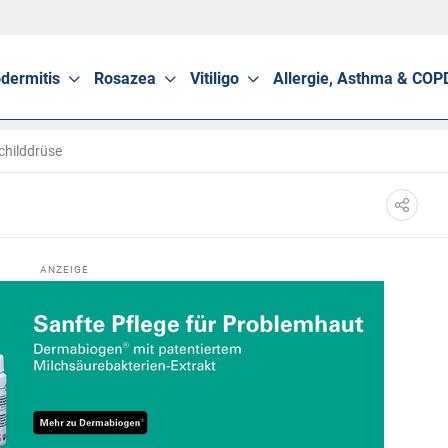
dermitis
Rosazea
Vitiligo
Allergie, Asthma & COP
childdrüse
ANZEIGE