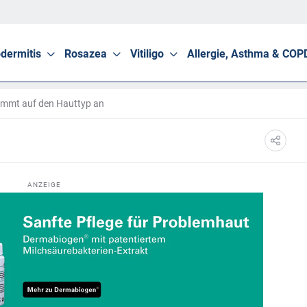
dermitis
Rosazea
Vitiligo
Allergie, Asthma & COP
kommt auf den Hauttyp an
ANZEIGE