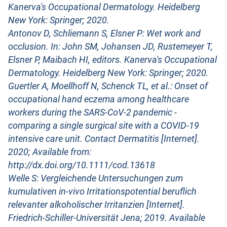
Kanerva's Occupational Dermatology. Heidelberg
New York: Springer; 2020.
Antonov D, Schliemann S, Elsner P: Wet work and
occlusion. In: John SM, Johansen JD, Rustemeyer T,
Elsner P, Maibach HI, editors. Kanerva's Occupational
Dermatology. Heidelberg New York: Springer; 2020.
Guertler A, Moellhoff N, Schenck TL, et al.: Onset of
occupational hand eczema among healthcare
workers during the SARS-CoV-2 pandemic -
comparing a single surgical site with a COVID-19
intensive care unit. Contact Dermatitis [Internet].
2020; Available from:
http://dx.doi.org/10.1111/cod.13618
Welle S: Vergleichende Untersuchungen zum
kumulativen in-vivo Irritationspotential beruflich
relevanter alkoholischer Irritanzien [Internet].
Friedrich-Schiller-Universität Jena; 2019. Available