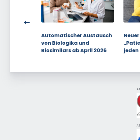
 die
Automatischer Austausch
Neuer
Gesundheit
von Biologika und
„Pati
ina Warken
Biosimilars ab April 2026
jeden
A
A