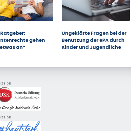
 Ratgeber:
Ungeklärte Fragen bei der
entenrechte gehen
Benutzung der ePA durch
 etwas an“
Kinder und Jugendliche
NZEIGE
NZEIGE