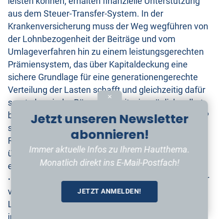
leisten können, erhalten finanzielle Unterstützung
aus dem Steuer-Transfer-System. In der
Krankenversicherung muss der Weg wegführen von
der Lohnbezogenheit der Beiträge und vom
Umlageverfahren hin zu einem leistungsgerechten
Prämiensystem, das über Kapitaldeckung eine
sichere Grundlage für eine generationengerechte
Verteilung der Lasten schafft und gleichzeitig dafür
✕
sorgt, dass jeder Bürger so weit wie möglich selbst
Jetzt unseren Newsletter
bestimmen kann, was er wie absichern will. Die FDP
spricht sich aus für eine Pflicht zur Versicherung der
abonnieren!
Risiken, die den Einzelnen im Krankheitsfall
Immer aktuelle Infos zu Ihrem Hautthema.
überfordern würden, bei einem Versicherer der
Monatlich direkt ins E-Mail-Postfach!
eigenen Wahl.
·
Jede Generation soll vom Grundsatz her die von ihr
verursachten Gesundheitskosten über die gesamte
JETZT ANMELDEN!
Lebenszeit selbst tragen. Das ist nur möglich, wenn
in der Zeit, in der wenig Gesundheitsleistungen in