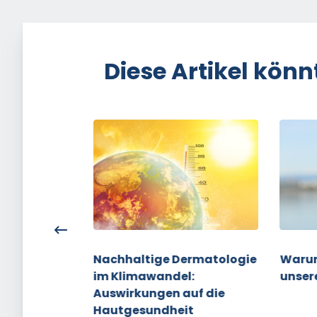
Diese Artikel könn
bewertet
Nachhaltige Dermatologie
Warum
 von
im Klimawandel:
unser
en im
Auswirkungen auf die
Hautgesundheit