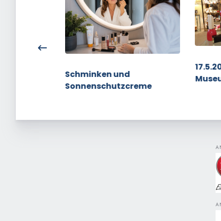
17.5.2
Lipstick
Schminken und
Muse
Sonnenschutzcreme
A
A