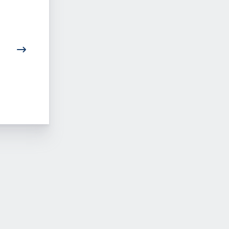
Der Zusammenhang
Was bedeutet in d
zwischen Kosmetik und
Kosmetik der Begri
mentaler Gesundheit
Textur?