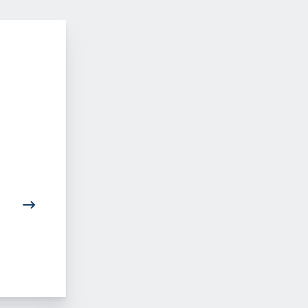
Anti-Diskriminierungs-
Ist Vitiligo überha
Stelle
behandelbar?