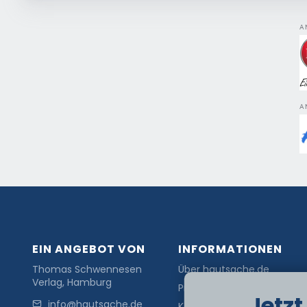
A
A
EIN ANGEBOT VON
INFORMATIONEN
Thomas Schwennesen
Über hautsache.de
Verlag, Hamburg
Presse
Jetz
info@hautsache.de
Kontakt