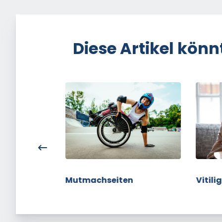
Diese Artikel könn
be
Mutmachseiten
Vitili