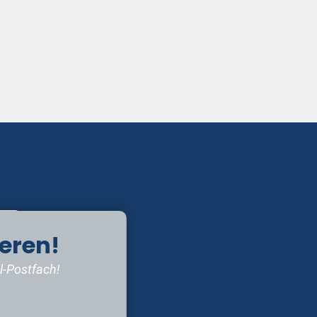
eren!
l-Postfach!