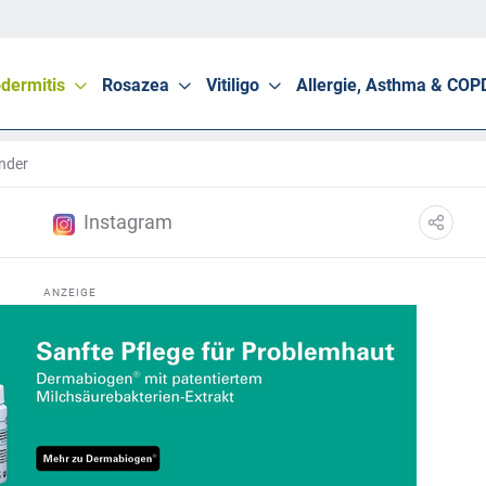
dermitis
Rosazea
Vitiligo
Allergie, Asthma & COP
inder
Instagram
ANZEIGE