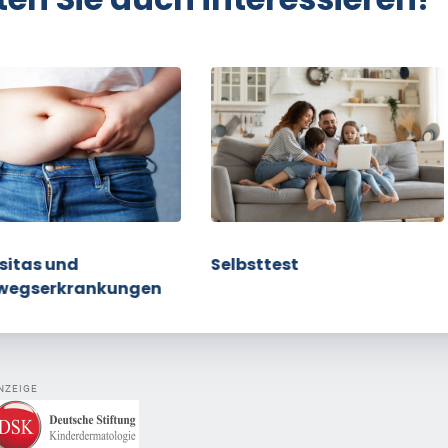
sitas und
Selbsttest
wegserkrankungen
NZEIGE