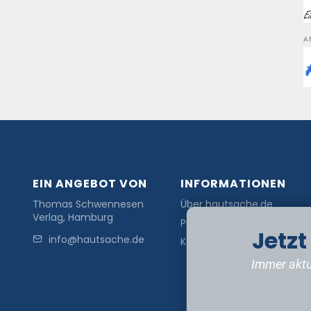
A
EIN ANGEBOT VON
INFORMATIONEN
Thomas Schwennesen
Über hautsache.de
Verlag, Hamburg
Presse
Jetz
info@hautsache.de
Kontakt
Immer aktu