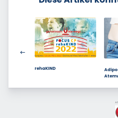
rehaKIND
Tausend mit
Adipo
Atem
A