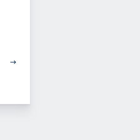
In jeder Phase der
Zielgerichtete AD
Neurodermitis
Behandlung