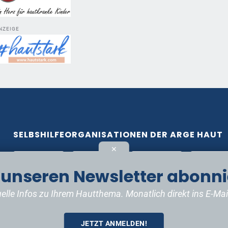
NZEIGE
SELBSHILFEORGANISATIONEN DER ARGE HAUT
✕
t unseren Newsletter abonni
elle Infos zu Ihrem Hautthema. Monatlich direkt ins E-Mai
JETZT ANMELDEN!