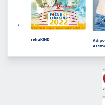
rehaKIND
Tausend mit
Adipo
Atem
A
A