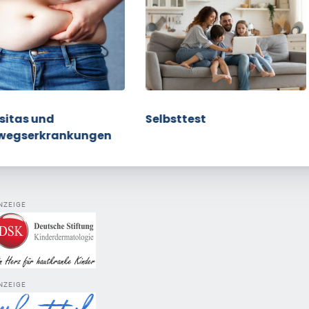
sitas und
Selbsttest
wegserkrankungen
NZEIGE
NZEIGE