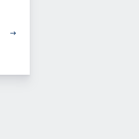
In jeder Phase der
Zielgerichtete AD
Neurodermitis
Behandlung