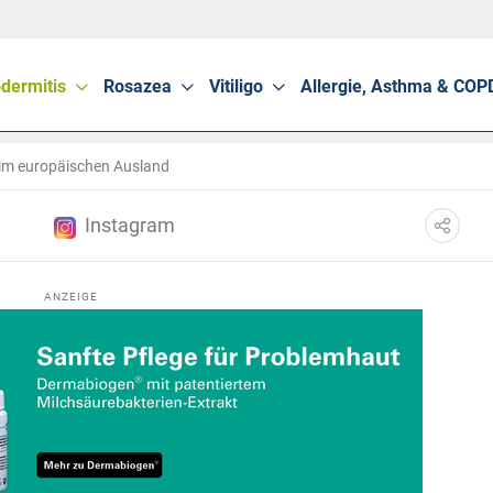
dermitis
Rosazea
Vitiligo
Allergie, Asthma & COP
 im europäischen Ausland
Instagram
ANZEIGE