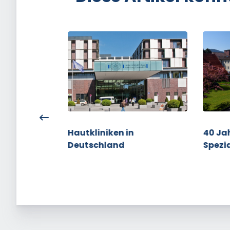
nik Davos
Hautkliniken in
40 Ja
eurodermitis
Deutschland
Spezia