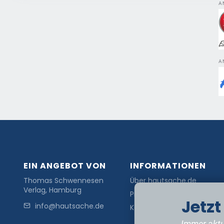
A
A
EIN ANGEBOT VON
INFORMATIONEN
Thomas Schwennesen
Über hautsache.de
Verlag, Hamburg
Presse
Jetz
info@hautsache.de
Kontakt
Immer aktu