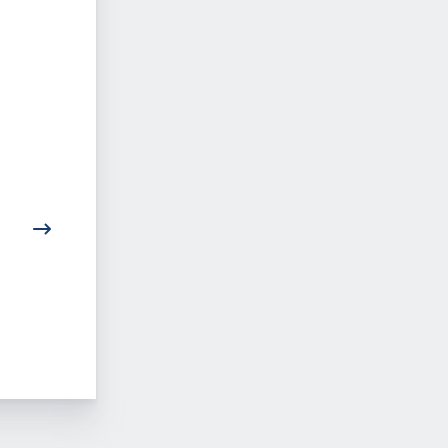
12.9.
Neurodermitis-Re
Vortragsveranstaltung
verbessert
zum Welt-Neurodermitis-
Hauterscheinunge
Tag 2024
unterstützt
Selbstmanageme