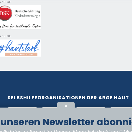
NZEIGE
NZEIGE
SELBSHILFEORGANISATIONEN DER ARGE HAUT
✕
t unseren Newsletter abonni
elle Infos zu Ihrem Hautthema. Monatlich direkt ins E-Mai