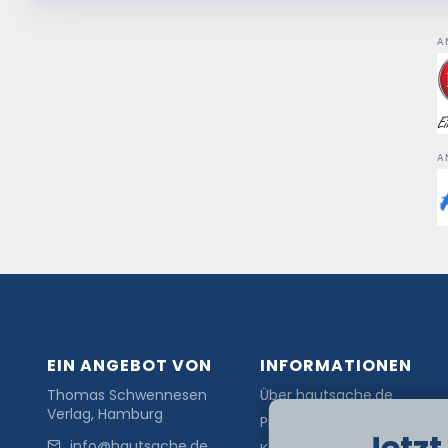
A
A
EIN ANGEBOT VON
INFORMATIONEN
Thomas Schwennesen
Über hautsache.de
Verlag, Hamburg
Presse
Jetz
info@hautsache.de