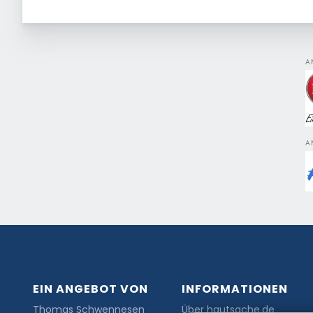
A
A
EIN ANGEBOT VON
INFORMATIONEN
Thomas Schwennesen
Über hautsache.de