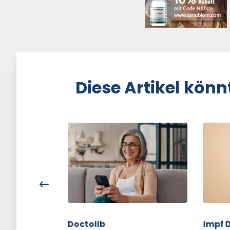
Diese Artikel könn
Doctolib
Impf D